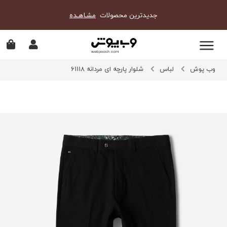
جدیدترین محصولات
مشـاهـده
وب پوش
لباس
شلوار پارچه ای مردانه 61118