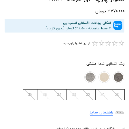
2,770,000 تومان
امکان پرداخت اقساطیِ اسنپ پی
۴ قسط ماهیانه 692,500 تومان (بدون کارمزد)
☆
☆
☆
☆
☆
اولین نظر را بنویسید
رنگ انتخابی شما:
مشکی
38
36
34
33
32
31
30
راهنمای سایز
ارسال رایگان برای خرید بالای 5,000,000 تومان