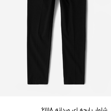
شلوار پارچه ای مردانه 61118