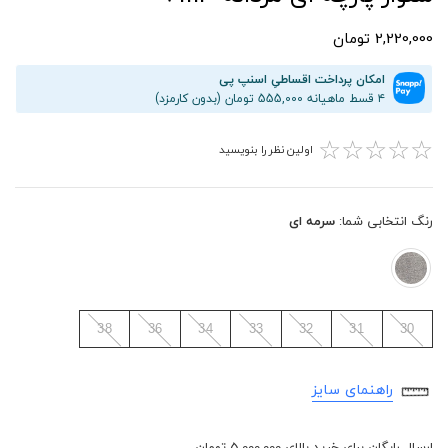
2,220,000 تومان
امکان پرداخت اقساطیِ اسنپ پی
۴ قسط ماهیانه 555,000 تومان (بدون کارمزد)
☆
☆
☆
☆
☆
اولین نظر را بنویسید
رنگ انتخابی شما:
سرمه ای
38
36
34
33
32
31
30
راهنمای سایز
ارسال رایگان برای خرید بالای 5,000,000 تومان