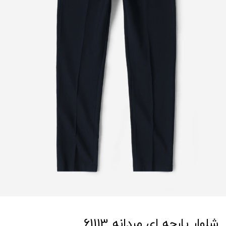
شلوار پارچه ای مردانه 61113