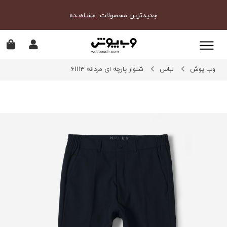
جدیدترین محصولات
مشـاهـده
وب پوش
لباس
شلوار پارچه ای مردانه 61113