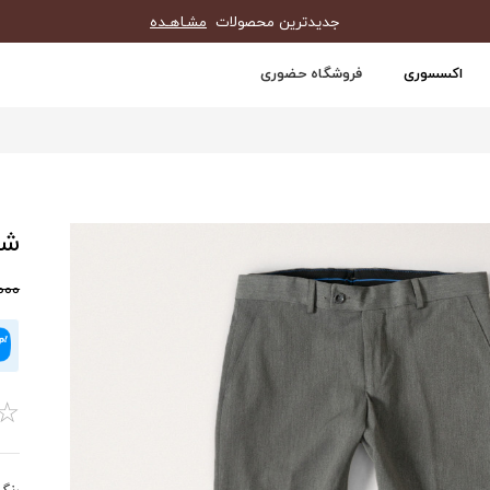
جدیدترین محصولات
مشـاهـده
اکسسوری
فروشگاه حضوری
شلو
0,000
☆