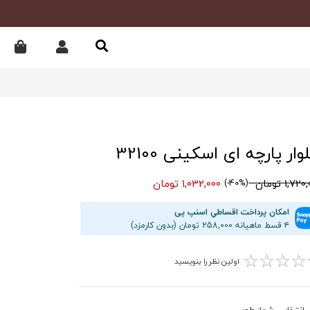
ار پارچه ای اسکینی 32100
1,72 تومان
1,032,000 تومان
(40%-)
امکان پرداخت اقساطیِ اسنپ پی
۴ قسط ماهیانه 258,000 تومان (بدون کارمزد)
☆
☆
☆
☆
اولین نظر را بنویسید