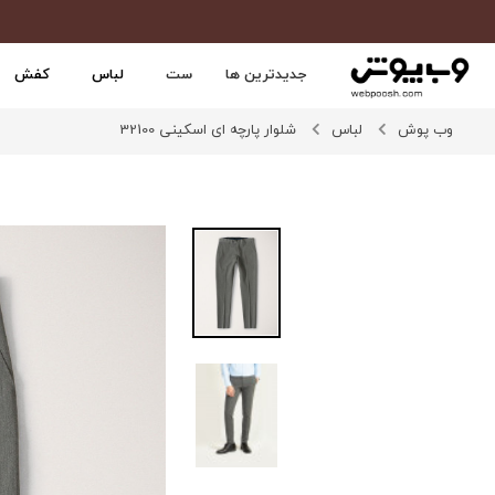
جدیدترین ها
ست
لباس
کفش
وب پوش
لباس
شلوار پارچه ای اسکینی 32100