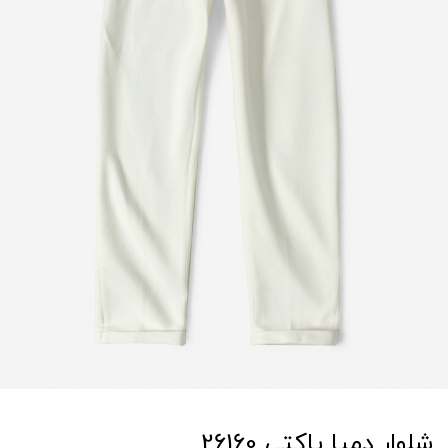
شلوار دمپا پاکتی 26160