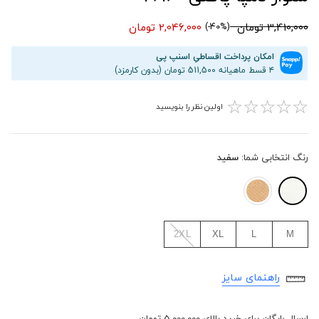
3,410,000 تومان
2,046,000 تومان
(40%-)
امکان پرداخت اقساطیِ اسنپ پی
۴ قسط ماهیانه 511,500 تومان (بدون کارمزد)
☆
☆
☆
☆
☆
اولین نظر را بنویسید
رنگ انتخابی شما:
سفید
2XL
XL
L
M
راهنمای سایز
ارسال رایگان برای خرید بالای 5,000,000 تومان