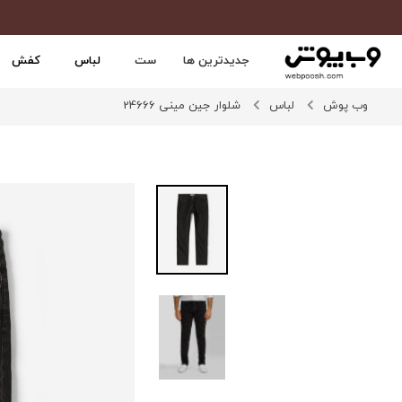
جدیدترین ها
ست
لباس
کفش
وب پوش
لباس
شلوار جین مینی 24666