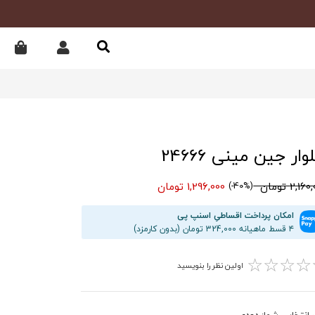
ار جین مینی 24666
2,1 تومان
1,296,000 تومان
(40%-)
امکان پرداخت اقساطیِ اسنپ پی
۴ قسط ماهیانه 324,000 تومان (بدون کارمزد)
☆
☆
☆
☆
اولین نظر را بنویسید