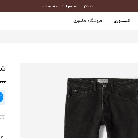
جدیدترین محصولات
مشـاهـده
اکسسوری
فروشگاه حضوری
شلو
60,000
☆