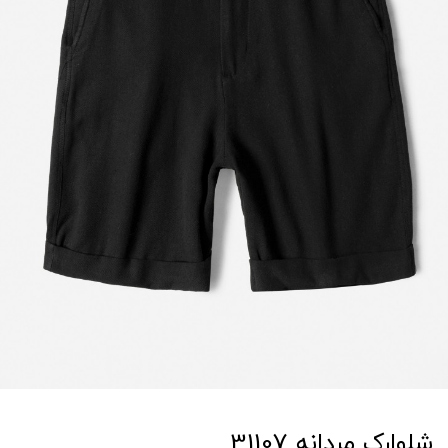
شلوارک مردانه 31107