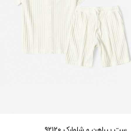
ست پیراهن و شلوارک 92120