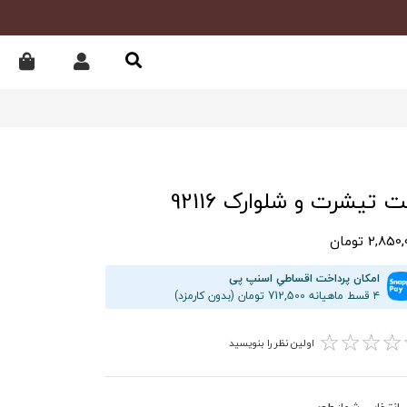
 تیشرت و شلوارک 92116
2,85 تومان
امکان پرداخت اقساطیِ اسنپ پی
۴ قسط ماهیانه 712,500 تومان (بدون کارمزد)
☆
☆
☆
☆
اولین نظر را بنویسید