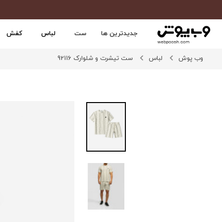
جدیدترین ها
ست
لباس
کفش
وب پوش
لباس
ست تیشرت و شلوارک 92116