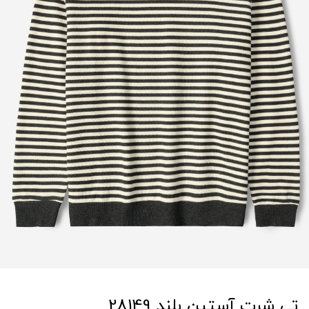
تی شرت آستین بلند 28149