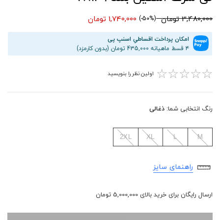
3,480,000 تومان
1,740,000 تومان
(50%-)
امکان پرداخت اقساطیِ اسنپ پی
۴ قسط ماهیانه 435,000 تومان (بدون کارمزد)
☆
☆
☆
☆
☆
اولین نظر را بنویسید
رنگ انتخابی شما:
ذغالی
2XL
XL
L
M
راهنمای سایز
ارسال رایگان برای خرید بالای 5,000,000 تومان