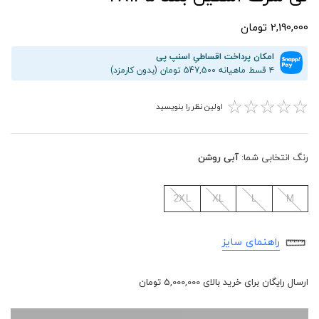
2,190,000 تومان
امکان پرداخت اقساطیِ اسنپ پی
۴ قسط ماهیانه 547,500 تومان (بدون کارمزد)
☆
☆
☆
☆
☆
اولین نظر را بنویسید
رنگ انتخابی شما:
آبی روشن
2XL
XL
L
M
راهنمای سایز
ارسال رایگان برای خرید بالای 5,000,000 تومان