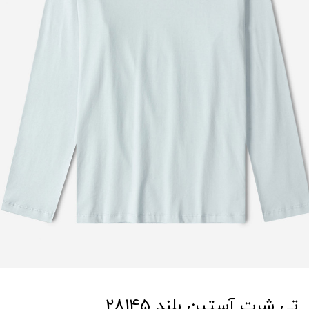
تی شرت آستین بلند 28145