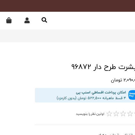
رت طرح دار 96872
2,09 تومان
امکان پرداخت اقساطیِ اسنپ پی
۴ قسط ماهیانه 522,500 تومان (بدون کارمزد)
☆
☆
☆
☆
اولین نظر را بنویسید