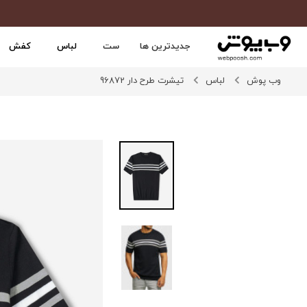
جدیدترین ها
ست
لباس
کفش
وب پوش
لباس
تیشرت طرح دار 96872