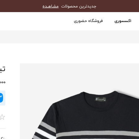
جدیدترین محصولات
مشـاهـده
اکسسوری
فروشگاه حضوری
تیش
0,000
☆