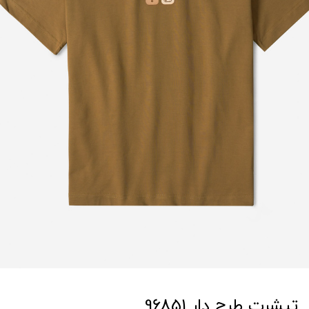
تیشرت طرح دار 96851