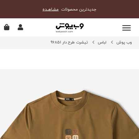
جدیدترین محصولات
مشـاهـده
وب پوش
لباس
تیشرت طرح دار 96851