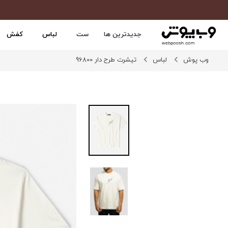
جدیدترین ها
ست
لباس
کفش
وب پوش
لباس
تیشرت طرح دار 96800