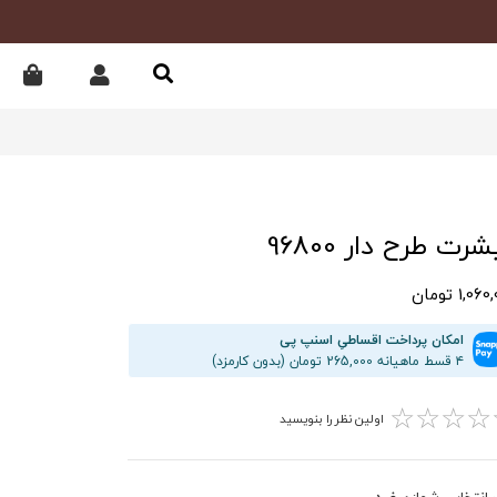
رت طرح دار 96800
1,0 تومان
امکان پرداخت اقساطیِ اسنپ پی
۴ قسط ماهیانه 265,000 تومان (بدون کارمزد)
☆
☆
☆
☆
اولین نظر را بنویسید