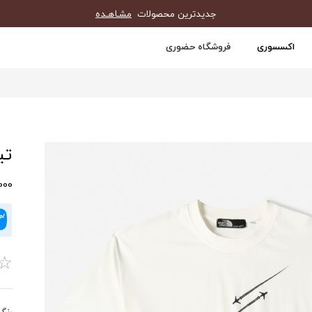
جدیدترین محصولات
مشـاهـده
اکسسوری
فروشگاه حضوری
تیش
60,000
☆