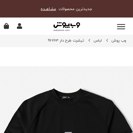
جدیدترین محصولات
مشـاهـده
وب پوش
لباس
تیشرت طرح دار 96763