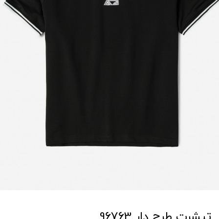
تیشرت طرح دار 96763