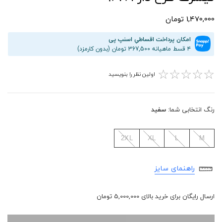
1,470,000 تومان
امکان پرداخت اقساطیِ اسنپ پی
۴ قسط ماهیانه 367,500 تومان (بدون کارمزد)
☆
☆
☆
☆
☆
اولین نظر را بنویسید
رنگ انتخابی شما:
سفید
2XL
XL
L
M
راهنمای سایز
ارسال رایگان برای خرید بالای 5,000,000 تومان