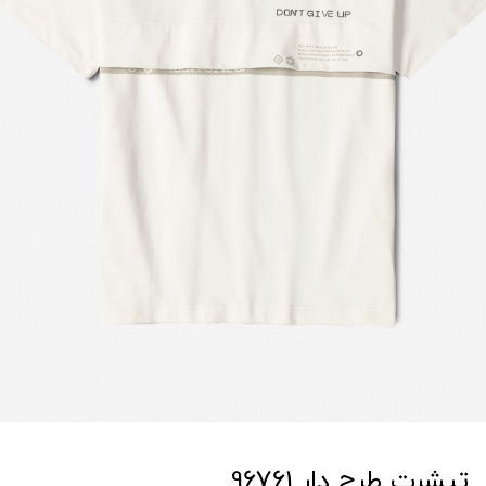
تیشرت طرح دار 96761