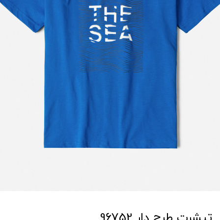
تیشرت طرح دار 96752