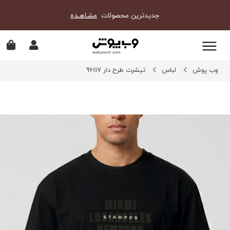
جدیدترین محصولات
مشـاهـده
وب پوش
لباس
تیشرت طرح دار 96117