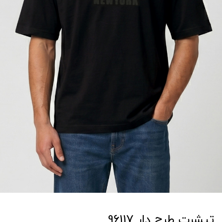
تیشرت طرح دار 96117