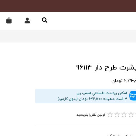
رت طرح دار 96114
2,69 تومان
امکان پرداخت اقساطیِ اسنپ پی
۴ قسط ماهیانه 672,500 تومان (بدون کارمزد)
☆
☆
☆
☆
اولین نظر را بنویسید