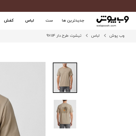
جدیدترین ها
ست
لباس
کفش
وب پوش
لباس
تیشرت طرح دار 96114