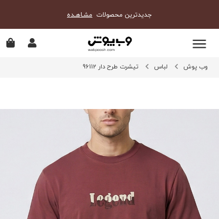
جدیدترین محصولات
مشـاهـده
وب پوش
لباس
تیشرت طرح دار 96112