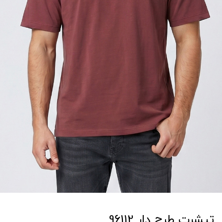
تیشرت طرح دار 96112