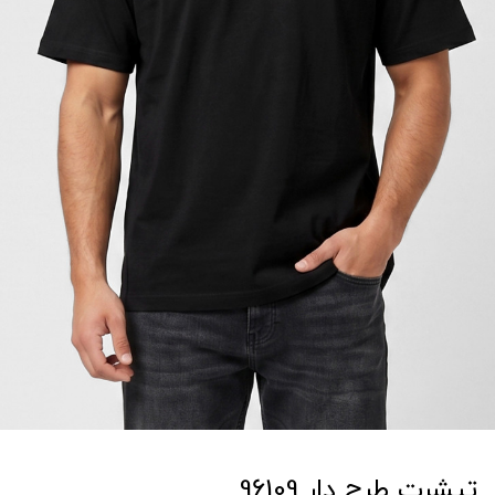
تیشرت طرح دار 96109