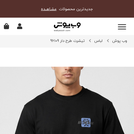
جدیدترین محصولات
مشـاهـده
وب پوش
لباس
تیشرت طرح دار 96109