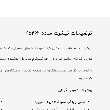
توضیحات تیشرت ساده 95262
تیشرت ساده یقه گرد آستین کوتاه مردانه، با برش معمولی، شیک و 
مدل با قد 185 سانتی‌متر و وزن 82 کیلوگرم سایز L را پوشیده است
خواهد بود.
روش شستشو و نگهداری
لباس را با آب سرد (30 درجه) بشویید
لباس را قبل از شستشو پشت و رو کنید