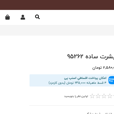
رت ساده 95262
2,58 تومان
امکان پرداخت اقساطیِ اسنپ پی
۴ قسط ماهیانه 645,000 تومان (بدون کارمزد)
☆
☆
☆
☆
اولین نظر را بنویسید