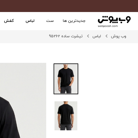
جدیدترین ها
ست
لباس
کفش
وب پوش
لباس
تیشرت ساده 95262