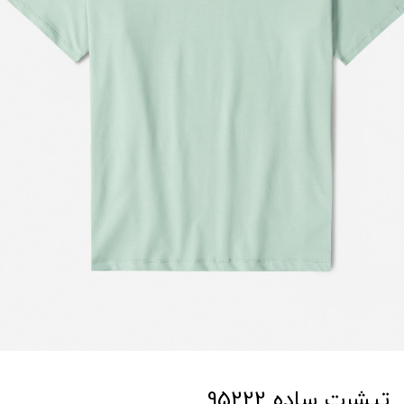
تیشرت ساده 95222