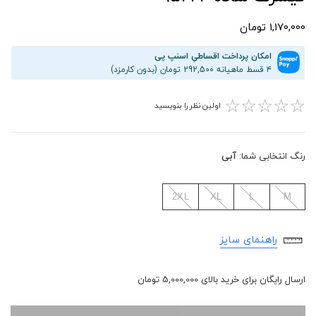
1,170,000 تومان
امکان پرداخت اقساطیِ اسنپ پی
۴ قسط ماهیانه 292,500 تومان (بدون کارمزد)
☆
☆
☆
☆
☆
اولین نظر را بنویسید
رنگ انتخابی شما:
آبی
2XL
XL
L
M
راهنمای سایز
ارسال رایگان برای خرید بالای 5,000,000 تومان