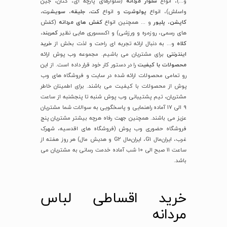
و...)، انواع
شلوار مردانه
(شلوارهای پارچه ای، کتان، جین
واسلش)، انواع
پولوشرت
و انواع
کت
،
جلیقه
،
سویشرت
،
کاپشن
،
پلیور
و ... همچنین انواع
کفش های مردانه
(کفش
های رسمی، روزمره و ورزشی) و اکسسوری هایی نظیر
کمربند
،
کلاه
و... به دنبال ارائه تجربه ای راحت و لذت بخش از
خرید
اینترنتی
برای مشتریان می باشیم. مجموعه وب پوش ارائه
محصولات با کیفیت
را در دستور کار خود قرار داده است. از این
رو تمامی محصولات ارائه شده در سایت و فروشگاه های وب
پوش از محصولات با کیفیت می باشند. برای اطمینان خاطر
مشتریان، تیم پشتیبانی وب پوش شنبه تا پنجشنبه از ساعت
9 الی 17 آماده راهنمایی و پاسخگویی به سوالات شما مشتریان
عزیز می باشند. همچنین جهت رفاه هرچه بیشتر مشتریان پنج
فروشگاه حضوری وب پوش (فروشگاه های اقدسیه، شهرک
غرب، ایران‌مال G1، ایران‌مال G2 و هدیش مال) هر روز هفته از
ساعت 11 صبح الی 10 شب آماده خدمت رسانی به مشتریان می
باشد.
خرید اقساطی لباس
مردانه