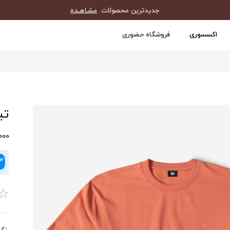
جدیدترین محصولات
مشـاهـده
اکسسوری
فروشگاه حضوری
تیش
60,000
☆