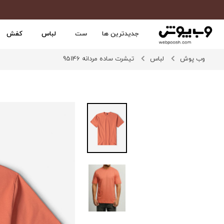
جدیدترین ها
ست
لباس
کفش
وب پوش
لباس
تیشرت ساده مردانه 95146