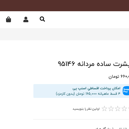
رت ساده مردانه 95146
6 تومان
امکان پرداخت اقساطیِ اسنپ پی
۴ قسط ماهیانه 165,000 تومان (بدون کارمزد)
☆
☆
☆
☆
اولین نظر را بنویسید