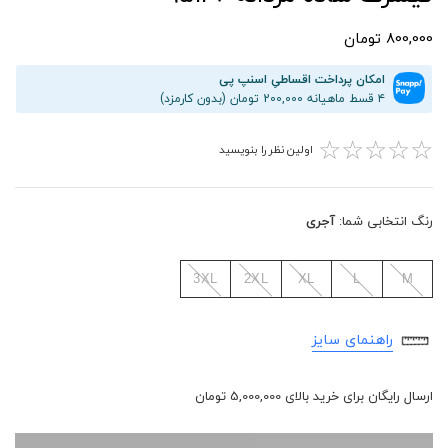
800,000 تومان
امکان پرداخت اقساطیِ اسنپ پی
۴ قسط ماهیانه 200,000 تومان (بدون کارمزد)
☆
☆
☆
☆
☆
اولین نظر را بنویسید
رنگ انتخابی شما:
آجری
3XL
2XL
XL
L
M
راهنمای سایز
ارسال رایگان برای خرید بالای 5,000,000 تومان