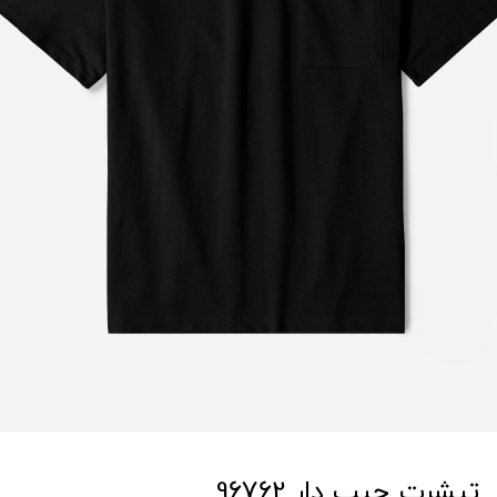
تیشرت جیب دار 96762