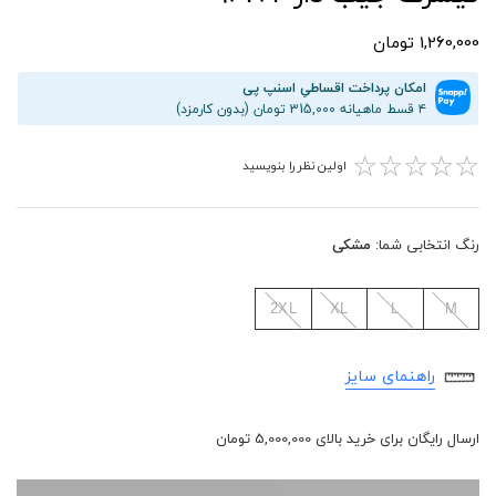
1,260,000 تومان
امکان پرداخت اقساطیِ اسنپ پی
۴ قسط ماهیانه 315,000 تومان (بدون کارمزد)
☆
☆
☆
☆
☆
اولین نظر را بنویسید
رنگ انتخابی شما:
مشکی
2XL
XL
L
M
راهنمای سایز
ارسال رایگان برای خرید بالای 5,000,000 تومان