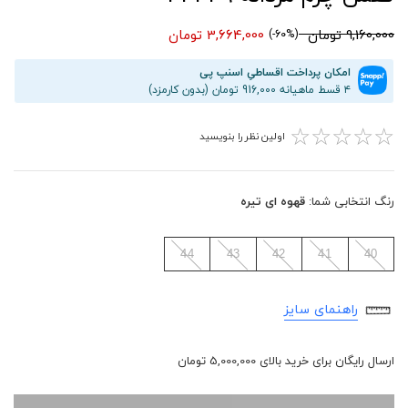
9,160,000 تومان
3,664,000 تومان
(60%-)
امکان پرداخت اقساطیِ اسنپ پی
۴ قسط ماهیانه 916,000 تومان (بدون کارمزد)
☆
☆
☆
☆
☆
اولین نظر را بنویسید
رنگ انتخابی شما:
قهوه ای تیره
44
43
42
41
40
راهنمای سایز
ارسال رایگان برای خرید بالای 5,000,000 تومان