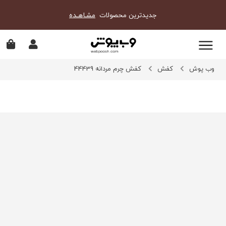
جدیدترین محصولات
مشـاهـده
وب پوش
کفش
کفش چرم مردانه 44439