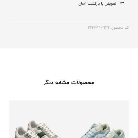
تعویض یا بازگشت آسان
کد محصول: 2244443929
محصولات مشابه دیگر