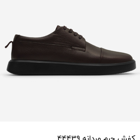
کفش چرم مردانه 44439