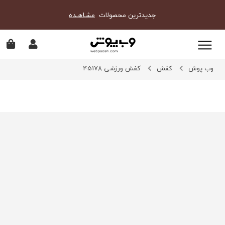
جدیدترین محصولات
مشـاهـده
وب پوش
کفش
کفش ورزشی 45178