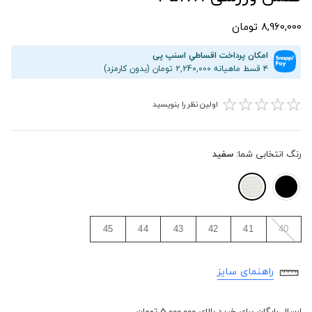
8,960,000 تومان
امکان پرداخت اقساطیِ اسنپ پی
۴ قسط ماهیانه 2,240,000 تومان (بدون کارمزد)
☆
☆
☆
☆
☆
اولین نظر را بنویسید
رنگ انتخابی شما:
سفید
45
44
43
42
41
40
راهنمای سایز
ارسال رایگان برای خرید بالای 5,000,000 تومان