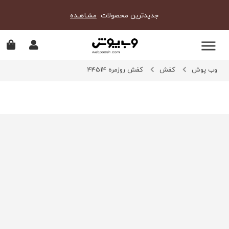
جدیدترین محصولات
مشـاهـده
وب پوش
کفش
کفش روزمره 44514