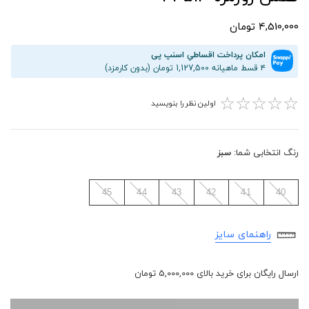
4,510,000 تومان
امکان پرداخت اقساطیِ اسنپ پی
۴ قسط ماهیانه 1,127,500 تومان (بدون کارمزد)
☆
☆
☆
☆
☆
اولین نظر را بنویسید
رنگ انتخابی شما:
سبز
45
44
43
42
41
40
راهنمای سایز
ارسال رایگان برای خرید بالای 5,000,000 تومان