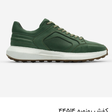
کفش روزمره 44514