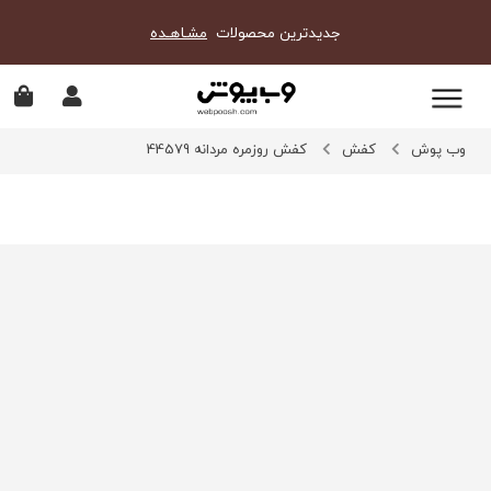
جدیدترین محصولات
مشـاهـده
وب پوش
کفش
کفش روزمره مردانه 44579