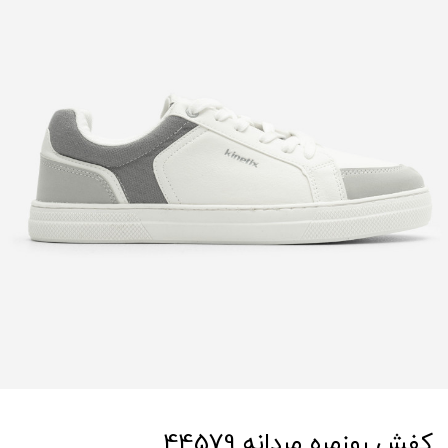
کفش روزمره مردانه 44579