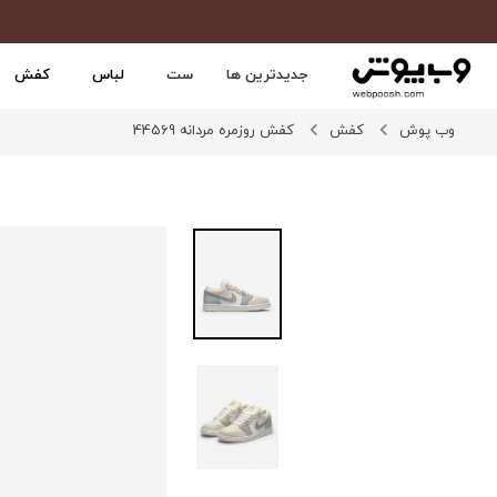
جدیدترین ها
ست
لباس
کفش
وب پوش
کفش
کفش روزمره مردانه 44569