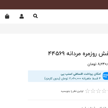
 روزمره مردانه 44569
8,24 تومان
امکان پرداخت اقساطیِ اسنپ پی
۴ قسط ماهیانه 2,060,000 تومان (بدون کارمزد)
☆
☆
☆
☆
اولین نظر را بنویسید