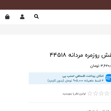
 روزمره مردانه 44518
3,62 تومان
امکان پرداخت اقساطیِ اسنپ پی
۴ قسط ماهیانه 905,000 تومان (بدون کارمزد)
☆
☆
☆
☆
اولین نظر را بنویسید