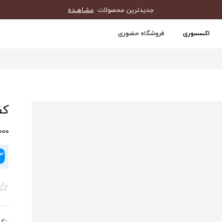
جدیدترین محصولات
مشـاهـده
اکسسوری
فروشگاه حضوری
کفش
0,000
☆