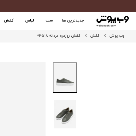
جدیدترین ها
ست
لباس
کفش
وب پوش
کفش
کفش روزمره مردانه 44518