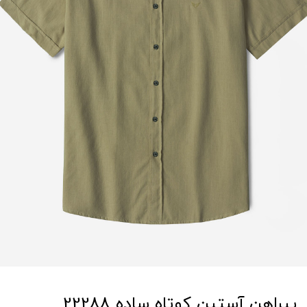
پیراهن آستین کوتاه ساده 22288