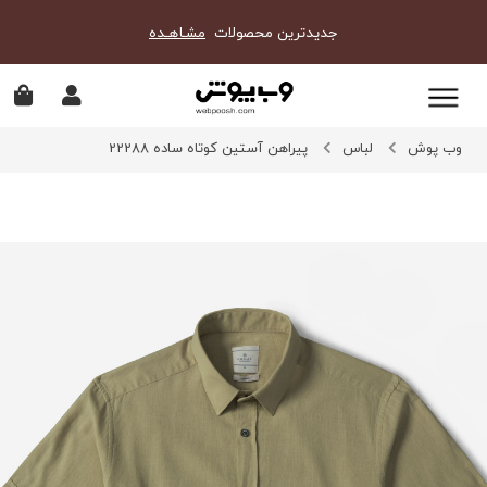
جدیدترین محصولات
مشـاهـده
وب پوش
لباس
پیراهن آستین کوتاه ساده 22288