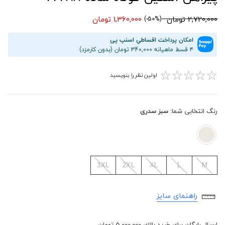
2,720,000 تومان
1,360,000 تومان
(50%-)
امکان پرداخت اقساطیِ اسنپ پی
۴ قسط ماهیانه 340,000 تومان (بدون کارمزد)
☆
☆
☆
☆
☆
اولین نظر را بنویسید
رنگ انتخابی شما:
سبز سدری
3XL
2XL
XL
L
M
راهنمای سایز
ارسال رایگان برای خرید بالای 5,000,000 تومان