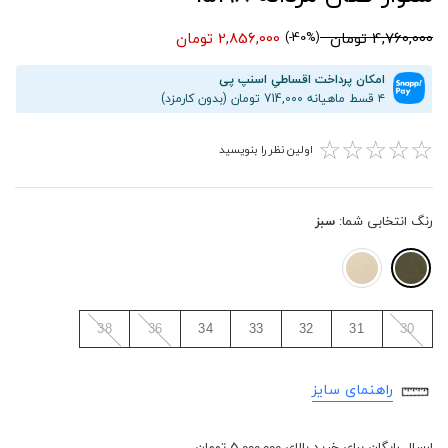
4,760,000 تومان
2,856,000 تومان
(40%-)
امکان پرداخت اقساطیِ اسنپ پی
۴ قسط ماهیانه 714,000 تومان (بدون کارمزد)
☆
☆
☆
☆
☆
اولین نظر را بنویسید
رنگ انتخابی شما:
سبز
38
36
34
33
32
31
30
راهنمای سایز
ارسال رایگان برای خرید بالای 5,000,000 تومان