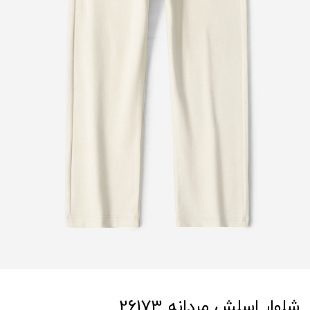
شلوار اسلش مردانه 26173