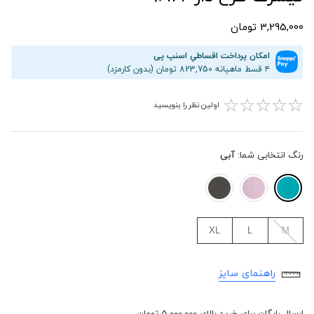
3,295,000 تومان
امکان پرداخت اقساطیِ اسنپ پی
۴ قسط ماهیانه 823,750 تومان (بدون کارمزد)
☆
☆
☆
☆
☆
اولین نظر را بنویسید
رنگ انتخابی شما:
آبی
XL
L
M
راهنمای سایز
ارسال رایگان برای خرید بالای 5,000,000 تومان