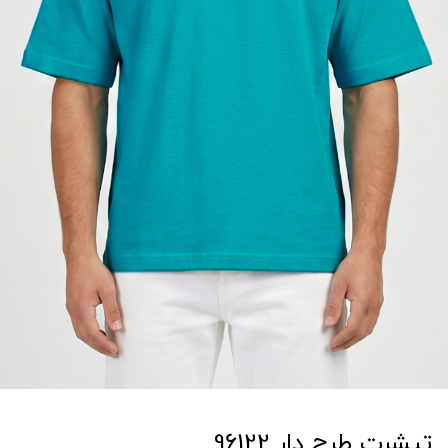
تیشرت طرح دار 96122